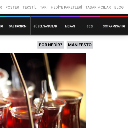
R
POSTER
TEKSTİL
TAKI
HEDİYE PAKETLERİ
TASARIMCILAR
BLOG
RI
GASTRONOMI
GÜZEL SANATLAR
MEKAN
GEZI
SOFRA MISAFIRI
EGR NEDİR?
MANİFESTO