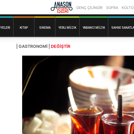
GENÇ ÇİLİNGİR
SOFRA
KÜLTÜ
ÜYELERI
KITAP
SINEMA
YERLI MÜZIK
YABANCI MÜZIK
SAHNE SANATLA
| GASTRONOMI |
DEĞİŞTİR