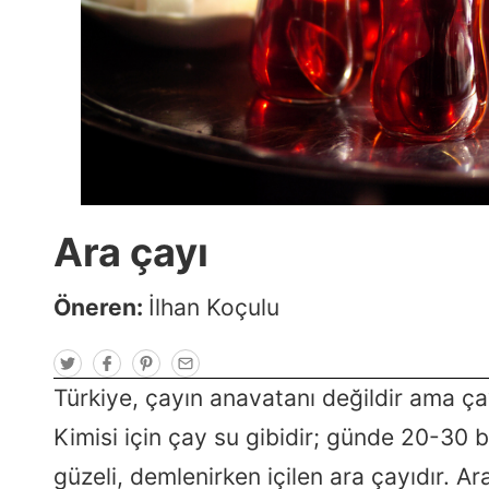
Ara çayı
Öneren:
İlhan Koçulu
T
F
P
E
w
a
i
m
i
c
n
a
Türkiye, çayın anavatanı değildir ama ç
t
e
t
i
t
b
e
l
Kimisi için çay su gibidir; günde 20-30 
e
o
r
r
o
e
k
s
güzeli, demlenirken içilen ara çayıdır. Ar
t