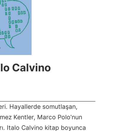
lo Calvino
leri. Hayallerde somutlaşan,
nmez Kentler, Marco Polo’nun
ı. Italo Calvino kitap boyunca