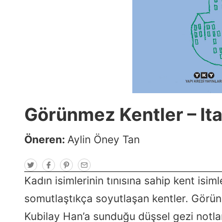
Görünmez Kentler – Ita
Öneren:
Aylin Öney Tan
T
F
P
E
w
a
i
m
i
c
n
a
Kadın isimlerinin tınısına sahip kent isim
t
e
t
i
t
b
e
l
somutlaştıkça soyutlaşan kentler. Görü
e
o
r
r
o
e
k
s
Kubilay Han’a sunduğu düşsel gezi notlar
t