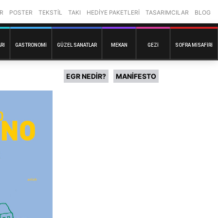
R
POSTER
TEKSTİL
TAKI
HEDİYE PAKETLERİ
TASARIMCILAR
BLOG
RI
GASTRONOMI
GÜZEL SANATLAR
MEKAN
GEZI
SOFRA MISAFIRI
EGR NEDİR?
MANİFESTO