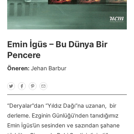
Emin İgüs – Bu Dünya Bir
Pencere
Öneren:
Jehan Barbur
T
F
P
E
w
a
i
m
i
c
n
a
t
e
t
i
t
b
e
l
“Deryalar”dan “Yıldız Dağı”na uzanan, bir
e
o
r
r
o
e
derleme. Ezginin Günlüğü’nden tanıdığımız
k
s
t
Emin İgüs’ün sesinden ve sazından şahane