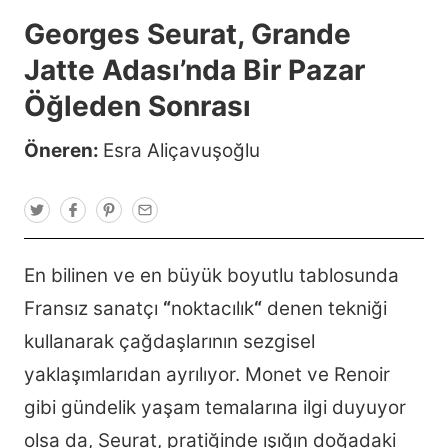
Georges Seurat, Grande
Jatte Adası’nda Bir Pazar
Öğleden Sonrası
Öneren:
Esra Aliçavuşoğlu
T
F
P
E
w
a
i
m
i
c
n
a
t
e
t
i
t
b
e
l
En bilinen ve en büyük boyutlu tablosunda
e
o
r
r
o
e
Fransız sanatçı
“
noktacılık
“
denen tekniği
k
s
t
kullanarak çağdaşlarının sezgisel
yaklaşımlarıdan ayrılıyor. Monet ve Renoir
gibi gündelik yaşam temalarına ilgi duyuyor
olsa da, Seurat, pratiğinde ışığın doğadaki