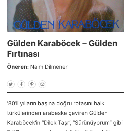
Gülden Karaböcek – Gülden
Fırtınası
Öneren:
Naim Dilmener
T
F
P
E
w
a
i
m
i
c
n
a
t
e
t
i
t
b
e
l
‘80’li yılların başına doğru rotasını halk
e
o
r
r
o
e
türkülerinden arabeske çeviren Gülden
k
s
t
Karaböcek’in “Dilek Taşı”, “Sürünüyorum” gibi