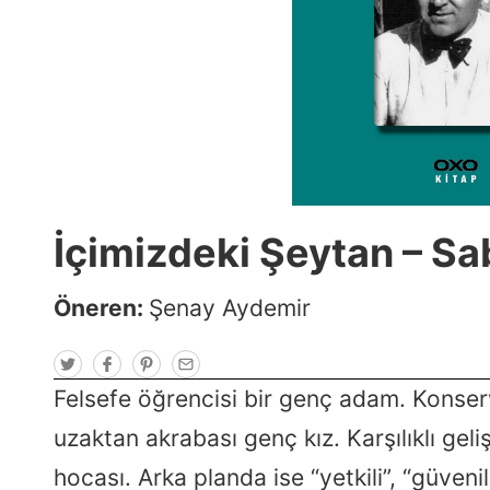
İçimizdeki Şeytan – Sa
Öneren:
Şenay Aydemir
T
F
P
E
w
a
i
m
i
c
n
a
Felsefe öğrencisi bir genç adam. Konser
t
e
t
i
t
b
e
l
uzaktan akrabası genç kız. Karşılıklı geli
e
o
r
r
o
e
k
s
hocası. Arka planda ise “yetkili”, “güvenil
t