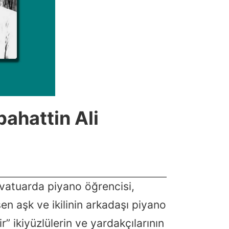
bahattin Ali
vatuarda piyano öğrencisi,
şen aşk ve ikilinin arkadaşı piyano
ir” ikiyüzlülerin ve yardakçılarının