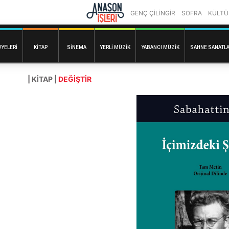
GENÇ ÇİLİNGİR
SOFRA
KÜLTÜ
ÜYELERI
KITAP
SINEMA
YERLI MÜZIK
YABANCI MÜZIK
SAHNE SANATLA
| KITAP |
DEĞİŞTİR