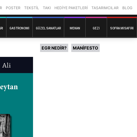
R
POSTER
TEKSTİL
TAKI
HEDİYE PAKETLERİ
TASARIMCILAR
BLOG
RI
GASTRONOMI
GÜZEL SANATLAR
MEKAN
GEZI
SOFRA MISAFIRI
EGR NEDİR?
MANİFESTO