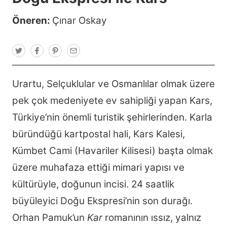
Öneren:
Çınar Oskay
T
F
P
E
w
a
i
m
i
c
n
a
t
e
t
i
t
b
e
l
Urartu, Selçuklular ve Osmanlılar olmak üzere
e
o
r
r
o
e
pek çok medeniyete ev sahipliği yapan Kars,
k
s
t
Türkiye’nin önemli turistik şehirlerinden. Karla
büründüğü kartpostal hali, Kars Kalesi,
Kümbet Cami (Havariler Kilisesi) başta olmak
üzere muhafaza ettiği mimari yapısı ve
kültürüyle, doğunun incisi. 24 saatlik
büyüleyici Doğu Ekspresi’nin son durağı.
Orhan Pamuk’un
Kar
romanının ıssız, yalnız