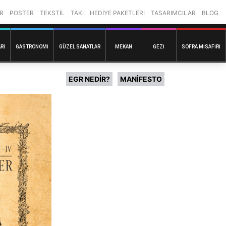
R
POSTER
TEKSTİL
TAKI
HEDİYE PAKETLERİ
TASARIMCILAR
BLOG
RI
GASTRONOMI
GÜZEL SANATLAR
MEKAN
GEZI
SOFRA MISAFIRI
EGR NEDİR?
MANİFESTO