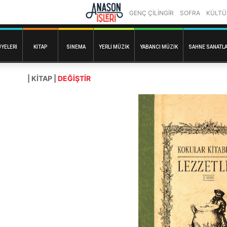
GENÇ ÇİLİNGİR
SOFRA
KÜLTÜ
ÜYELERI
KITAP
SINEMA
YERLI MÜZIK
YABANCI MÜZIK
SAHNE SANATLA
| KITAP |
DEĞİŞTİR