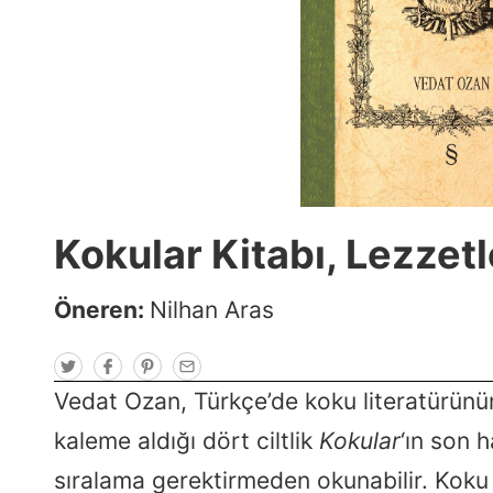
Kokular Kitabı, Lezzet
Öneren:
Nilhan Aras
T
F
P
E
w
a
i
m
i
c
n
a
Vedat Ozan, Türkçe’de koku literatürün
t
e
t
i
t
b
e
l
kaleme aldığı dört ciltlik
Kokular
‘ın son h
e
o
r
r
o
e
k
s
sıralama gerektirmeden okunabilir. Koku 
t