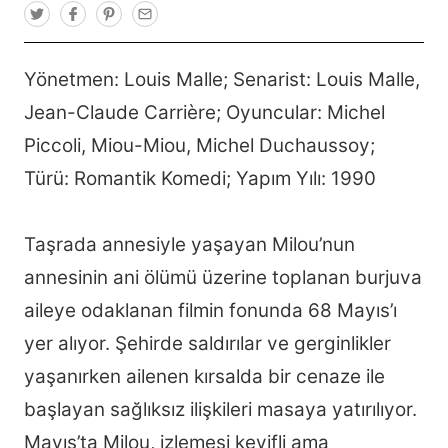
T
F
P
E
w
a
i
m
i
c
n
a
t
e
t
i
t
b
e
l
Yönetmen: Louis Malle; Senarist: Louis Malle,
e
o
r
r
o
e
Jean-Claude Carrière; Oyuncular: Michel
k
s
t
Piccoli, Miou-Miou, Michel Duchaussoy;
Türü: Romantik Komedi; Yapım Yılı: 1990
Taşrada annesiyle yaşayan Milou’nun
annesinin ani ölümü üzerine toplanan burjuva
aileye odaklanan filmin fonunda 68 Mayıs’ı
yer alıyor. Şehirde saldırılar ve gerginlikler
yaşanırken ailenen kırsalda bir cenaze ile
başlayan sağlıksız ilişkileri masaya yatırılıyor.
Mayıs’ta Milou, izlemesi keyifli ama