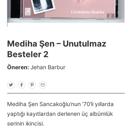
Mediha Şen – Unutulmaz
Besteler 2
Öneren:
Jehan Barbur
T
F
P
E
w
a
i
m
i
c
n
a
t
e
t
i
t
b
e
l
Mediha Şen Sancakoğlu’nun ‘70’li yıllarda
e
o
r
r
o
e
yaptığı kayıtlardan derlenen üç albümlük
k
s
t
serinin ikincisi.