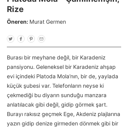
Rize
Öneren:
Murat Germen
T
F
P
E
w
a
i
m
i
c
n
a
t
e
t
i
t
b
e
l
Burası bir meyhane değil, bir Karadeniz
e
o
r
r
o
e
pansiyonu. Geleneksel bir Karadeniz ahşap
k
s
t
evi içindeki Platoda Mola’nın, bir de, yaylada
küçük şubesi var. Telefonların neyse ki
çekmediği bu diyarın sunduğu manzara
anlatılacak gibi değil, gidip görmek şart.
Burayı rakısız geçmek Ege, Akdeniz plajlarına
yazın gidip denize girmeden dönmek gibi bir