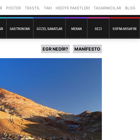
R
POSTER
TEKSTİL
TAKI
HEDİYE PAKETLERİ
TASARIMCILAR
BLOG
RI
GASTRONOMI
GÜZEL SANATLAR
MEKAN
GEZI
SOFRA MISAFIRI
EGR NEDİR?
MANİFESTO