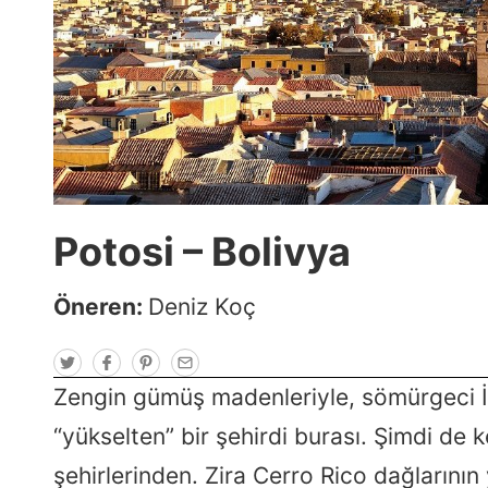
Potosi – Bolivya
Öneren:
Deniz Koç
T
F
P
E
w
a
i
m
i
c
n
a
Zengin gümüş madenleriyle, sömürgeci 
t
e
t
i
t
b
e
l
“yükselten” bir şehirdi burası. Şimdi de 
e
o
r
r
o
e
k
s
şehirlerinden. Zira Cerro Rico dağlarını
t