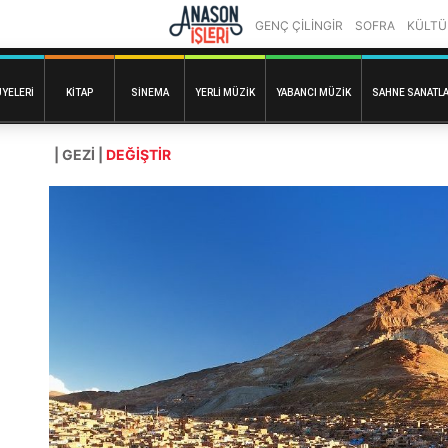
GENÇ ÇİLİNGİR
SOFRA
KÜLTÜ
ÜYELERI
KITAP
SINEMA
YERLI MÜZIK
YABANCI MÜZIK
SAHNE SANATLA
| GEZI |
DEĞİŞTİR