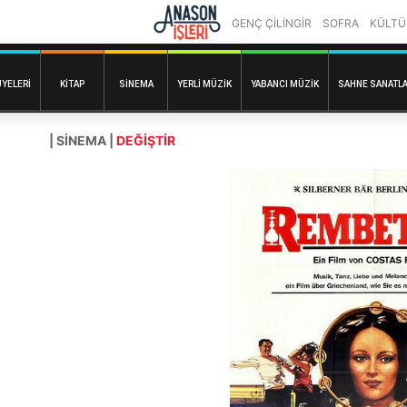
GENÇ ÇİLİNGİR
SOFRA
KÜLTÜ
ÜYELERI
KITAP
SINEMA
YERLI MÜZIK
YABANCI MÜZIK
SAHNE SANATLA
| SINEMA |
DEĞİŞTİR