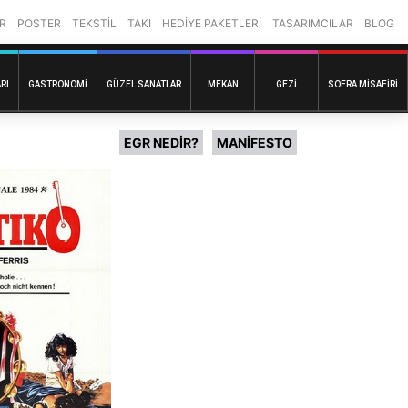
R
POSTER
TEKSTİL
TAKI
HEDİYE PAKETLERİ
TASARIMCILAR
BLOG
RI
GASTRONOMI
GÜZEL SANATLAR
MEKAN
GEZI
SOFRA MISAFIRI
EGR NEDİR?
MANİFESTO