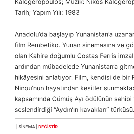
Kalogeropoulos; Müzik: Nikos Kalogerop
t
Tarih; Yapım Yılı: 1983
Anadolu’da başlayıp Yunanistan’a uzanan
film Rembetiko. Yunan sinemasına ve gör
olan Kahire doğumlu Costas Ferris imzalı 
ardından mübadelede Yunanistan’a gitm
hikâyesini anlatıyor. Film, kendisi de bir
Ninou’nun hayatından kesitler sunmaktadı
kapsamında Gümüş Ayı ödülünün sahibi fil
seslendirdiği “Aydın’ın kavakları” türküsü
| SINEMA |
DEĞİŞTİR