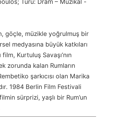
oulos; Türü: Dram – Müzikal -
, göçle, müzikle yoğrulmuş bir
sel medyasına büyük katkıları
film, Kurtuluş Savaşı’nın
ek zorunda kalan Rumların
 Rembetiko şarkıcısı olan Marika
r. 1984 Berlin Film Festivali
min sürprizi, yaşlı bir Rum’un
.