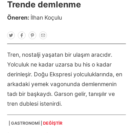
Trende demlenme
Öneren:
İlhan Koçulu
T
F
P
E
w
a
i
m
i
c
n
a
t
e
t
i
t
b
e
l
Tren, nostalji yaşatan bir ulaşım aracıdır.
e
o
r
r
o
e
Yolculuk ne kadar uzarsa bu his o kadar
k
s
t
derinleşir. Doğu Ekspresi yolculuklarında, en
arkadaki yemek vagonunda demlenmenin
tadı bir başkaydı. Garson gelir, tanışılır ve
tren dublesi istenirdi.
| GASTRONOMI |
DEĞİŞTİR