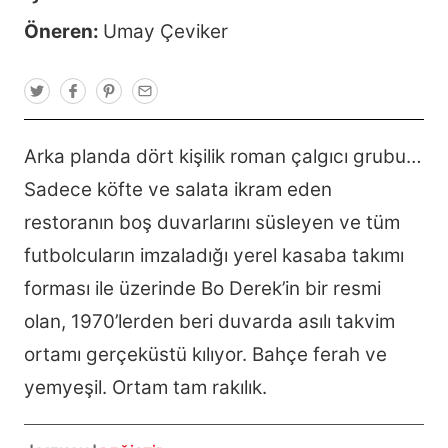
Öneren:
Umay Çeviker
T
F
P
E
w
a
i
m
i
c
n
a
t
e
t
i
t
b
e
l
Arka planda dört kişilik roman çalgıcı grubu…
e
o
r
r
o
e
Sadece köfte ve salata ikram eden
k
s
t
restoranın boş duvarlarını süsleyen ve tüm
futbolcuların imzaladığı yerel kasaba takımı
forması ile üzerinde Bo Derek’in bir resmi
olan, 1970’lerden beri duvarda asılı takvim
ortamı gerçeküstü kılıyor. Bahçe ferah ve
yemyeşil. Ortam tam rakılık.