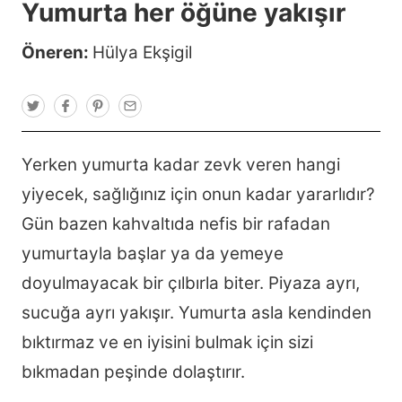
Yumurta her öğüne yakışır
Öneren:
Hülya Ekşigil
T
F
P
E
w
a
i
m
i
c
n
a
t
e
t
i
t
b
e
l
Yerken yumurta kadar zevk veren hangi
e
o
r
r
o
e
yiyecek, sağlığınız için onun kadar yararlıdır?
k
s
t
Gün bazen kahvaltıda nefis bir rafadan
yumurtayla başlar ya da yemeye
doyulmayacak bir çılbırla biter. Piyaza ayrı,
sucuğa ayrı yakışır. Yumurta asla kendinden
bıktırmaz ve en iyisini bulmak için sizi
bıkmadan peşinde dolaştırır.