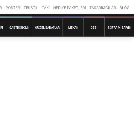
R
POSTER
TEKSTİL
TAKI
HEDİYE PAKETLERİ
TASARIMCILAR
BLOG
RI
GASTRONOMI
GÜZEL SANATLAR
MEKAN
GEZI
SOFRA MISAFIRI