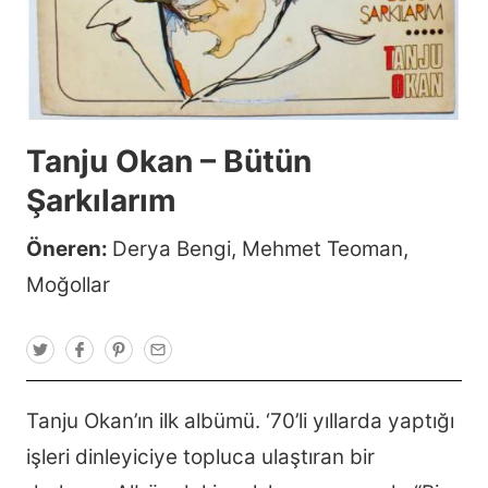
Tanju Okan – Bütün
Şarkılarım
Öneren:
Derya Bengi
,
Mehmet Teoman
,
Moğollar
T
F
P
E
w
a
i
m
i
c
n
a
t
e
t
i
t
b
e
l
Tanju Okan’ın ilk albümü. ‘70’li yıllarda yaptığı
e
o
r
r
o
e
işleri dinleyiciye topluca ulaştıran bir
k
s
t