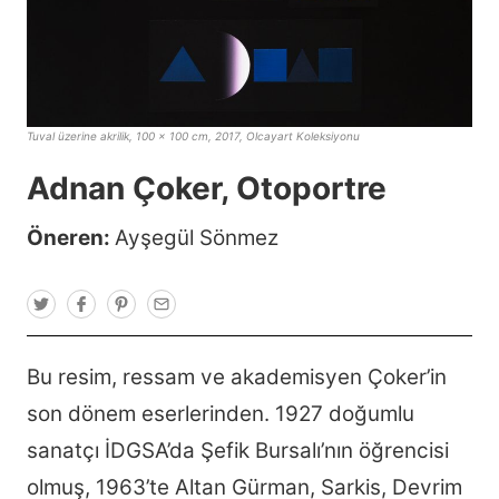
Tuval üzerine akrilik, 100 x 100 cm, 2017, Olcayart Koleksiyonu
Adnan Çoker, Otoportre
Öneren:
Ayşegül Sönmez
T
F
P
E
w
a
i
m
i
c
n
a
t
e
t
i
t
b
e
l
Bu resim, ressam ve akademisyen Çoker’in
e
o
r
r
o
e
son dönem eserlerinden. 1927 doğumlu
k
s
t
sanatçı İDGSA’da Şefik Bursalı’nın öğrencisi
olmuş, 1963’te Altan Gürman, Sarkis, Devrim