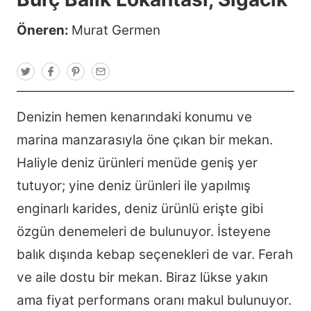
Öneren:
Murat Germen
T
F
P
E
w
a
i
m
i
c
n
a
t
e
t
i
t
b
e
l
Denizin hemen kenarındaki konumu ve
e
o
r
r
o
e
marina manzarasıyla öne çıkan bir mekan.
k
s
t
Haliyle deniz ürünleri menüde geniş yer
tutuyor; yine deniz ürünleri ile yapılmış
enginarlı karides, deniz ürünlü erişte gibi
özgün denemeleri de bulunuyor. İsteyene
balık dışında kebap seçenekleri de var. Ferah
ve aile dostu bir mekan. Biraz lükse yakın
ama fiyat performans oranı makul bulunuyor.