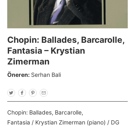
Chopin: Ballades, Barcarolle,
Fantasia – Krystian
Zimerman
Öneren:
Serhan Bali
T
F
P
E
w
a
i
m
i
c
n
a
t
e
t
i
t
b
e
l
Chopin: Ballades, Barcarolle,
e
o
r
r
o
e
Fantasia / Krystian Zimerman (piano) / DG
k
s
t