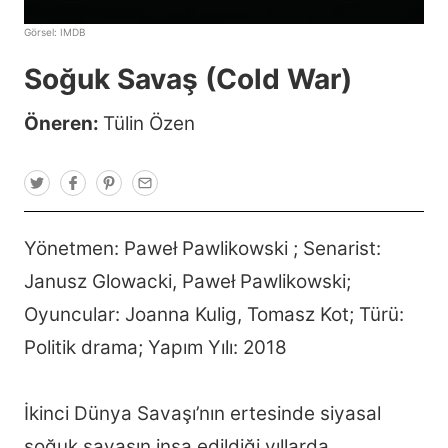
Görsel:
IMDB
Soğuk Savaş (Cold War)
Öneren:
Tülin Özen
T
F
P
E
w
a
i
m
i
c
n
a
t
e
t
i
t
b
e
l
Yönetmen: Paweł Pawlikowski ; Senarist:
e
o
r
r
o
e
Janusz Glowacki, Paweł Pawlikowski;
k
s
t
Oyuncular: Joanna Kulig, Tomasz Kot; Türü:
Politik drama; Yapım Yılı: 2018
İkinci Dünya Savaşı’nın ertesinde siyasal
soğuk savaşın inşa edildiği yıllarda