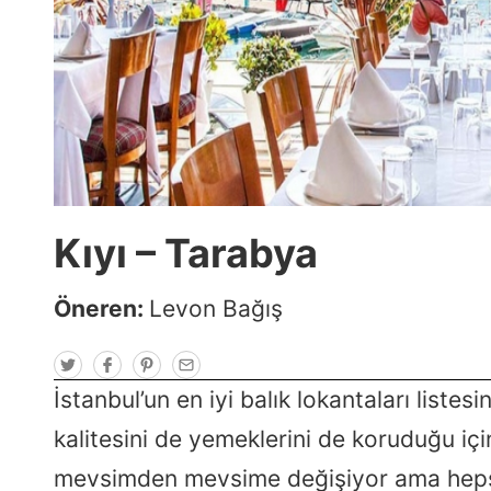
Kıyı – Tarabya
Öneren:
Levon Bağış
T
F
P
E
w
a
i
m
i
c
n
a
İstanbul’un en iyi balık lokantaları listesi
t
e
t
i
t
b
e
l
kalitesini de yemeklerini de koruduğu içi
e
o
r
r
o
e
k
s
mevsimden mevsime değişiyor ama hepsi l
t