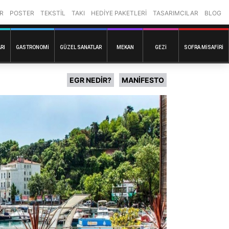
R
POSTER
TEKSTİL
TAKI
HEDİYE PAKETLERİ
TASARIMCILAR
BLOG
RI
GASTRONOMI
GÜZEL SANATLAR
MEKAN
GEZI
SOFRA MISAFIRI
EGR NEDİR?
MANİFESTO