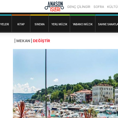
GENÇ ÇİLİNGİR
SOFRA
KÜLTÜ
ÜYELERI
KITAP
SINEMA
YERLI MÜZIK
YABANCI MÜZIK
SAHNE SANATLA
| MEKAN |
DEĞİŞTİR