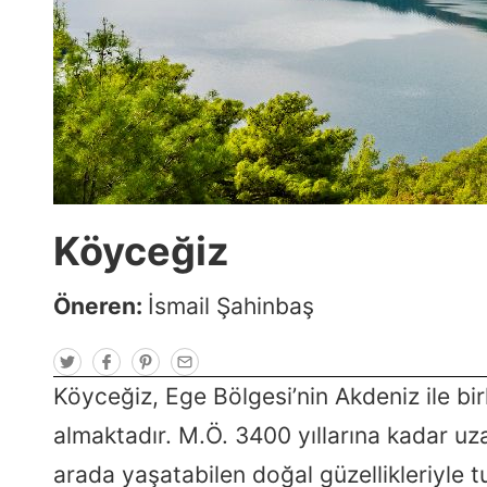
Köyceğiz
Öneren:
İsmail Şahinbaş
T
F
P
E
w
a
i
m
i
c
n
a
Köyceğiz, Ege Bölgesi’nin Akdeniz ile bir
t
e
t
i
t
b
e
l
almaktadır. M.Ö. 3400 yıllarına kadar uz
e
o
r
r
o
e
k
s
arada yaşatabilen doğal güzellikleriyle t
t