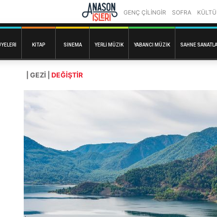
GENÇ ÇİLİNGİR
SOFRA
KÜLTÜ
ÜYELERI
KITAP
SINEMA
YERLI MÜZIK
YABANCI MÜZIK
SAHNE SANATLA
| GEZI |
DEĞİŞTİR