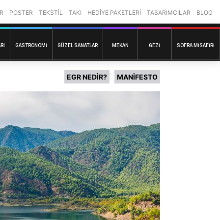
R
POSTER
TEKSTİL
TAKI
HEDİYE PAKETLERİ
TASARIMCILAR
BLOG
RI
GASTRONOMI
GÜZEL SANATLAR
MEKAN
GEZI
SOFRA MISAFIRI
EGR NEDİR?
MANİFESTO