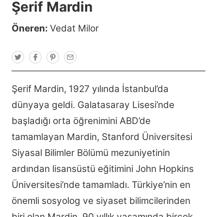
Şerif Mardin
Öneren:
Vedat Milor
T
F
P
E
w
a
i
m
i
c
n
a
t
e
t
i
t
b
e
l
Şerif Mardin, 1927 yılında İstanbul’da
e
o
r
r
o
e
dünyaya geldi. Galatasaray Lisesi’nde
k
s
t
başladığı orta öğrenimini ABD’de
tamamlayan Mardin, Stanford Üniversitesi
Siyasal Bilimler Bölümü mezuniyetinin
ardından lisansüstü eğitimini John Hopkins
Üniversitesi’nde tamamladı. Türkiye’nin en
önemli sosyolog ve siyaset bilimcilerinden
biri olan Mardin, 90 yıllık yaşamında birçok