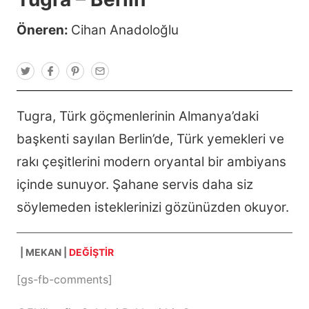
Öneren:
Cihan Anadoloğlu
T
F
P
E
w
a
i
m
i
c
n
a
t
e
t
i
t
b
e
l
Tugra, Türk göçmenlerinin Almanya’daki
e
o
r
r
o
e
başkenti sayılan Berlin’de, Türk yemekleri ve
k
s
t
rakı çeşitlerini modern oryantal bir ambiyans
içinde sunuyor. Şahane servis daha siz
söylemeden isteklerinizi gözünüzden okuyor.
| MEKAN |
DEĞİŞTİR
[gs-fb-comments]