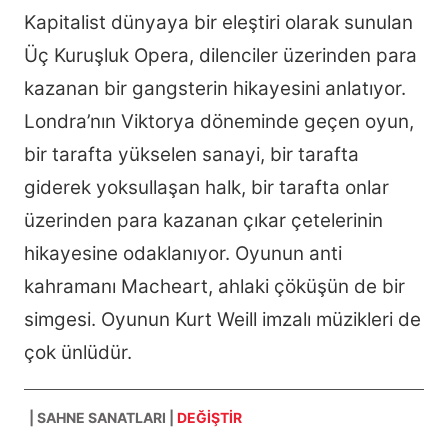
t
b
e
l
Kapitalist dünyaya bir eleştiri olarak sunulan
e
o
r
r
o
e
Üç Kuruşluk Opera, dilenciler üzerinden para
k
s
t
kazanan bir gangsterin hikayesini anlatıyor.
Londra’nın Viktorya döneminde geçen oyun,
bir tarafta yükselen sanayi, bir tarafta
giderek yoksullaşan halk, bir tarafta onlar
üzerinden para kazanan çıkar çetelerinin
hikayesine odaklanıyor. Oyunun anti
kahramanı Macheart, ahlaki çöküşün de bir
simgesi. Oyunun Kurt Weill imzalı müzikleri de
çok ünlüdür.
| SAHNE SANATLARI |
DEĞİŞTİR