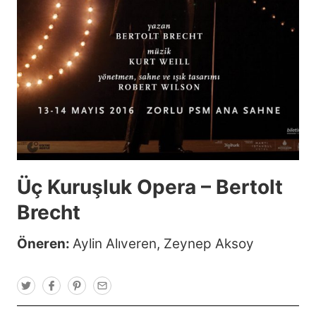
Üç Kuruşluk Opera – Bertolt
Brecht
Öneren:
Aylin Alıveren
,
Zeynep Aksoy
T
F
P
E
w
a
i
m
i
c
n
a
t
e
t
i