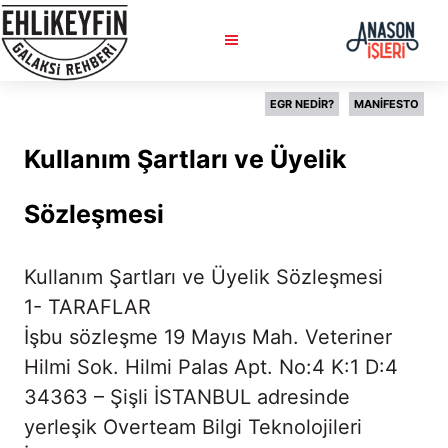
G
a
l
a
EGR NEDİR?
MANİFESTO
k
Kullanım Şartları ve Üyelik
s
i
Sözleşmesi
R
e
h
Kullanım Şartları ve Üyelik Sözleşmesi
b
1- TARAFLAR
e
İşbu sözleşme 19 Mayıs Mah. Veteriner
r
Hilmi Sok. Hilmi Palas Apt. No:4 K:1 D:4
i
34363 – Şişli İSTANBUL adresinde
yerleşik Overteam Bilgi Teknolojileri