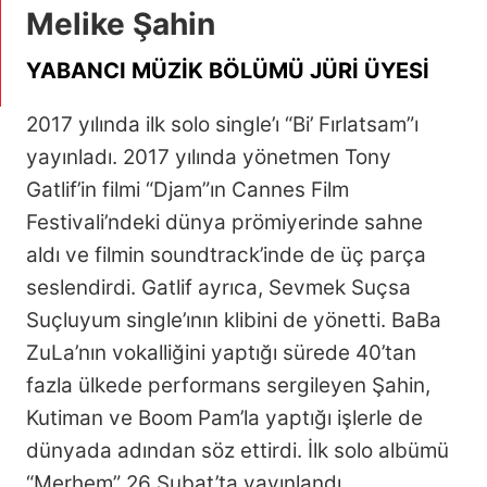
Melike Şahin
YABANCI MÜZİK BÖLÜMÜ JÜRİ ÜYESİ
2017 yılında ilk solo single’ı “Bi’ Fırlatsam”ı
yayınladı. 2017 yılında yönetmen Tony
Gatlif’in filmi “Djam”ın Cannes Film
Festivali’ndeki dünya prömiyerinde sahne
aldı ve filmin soundtrack’inde de üç parça
seslendirdi. Gatlif ayrıca, Sevmek Suçsa
Suçluyum single’ının klibini de yönetti. BaBa
ZuLa’nın vokalliğini yaptığı sürede 40’tan
fazla ülkede performans sergileyen Şahin,
Kutiman ve Boom Pam’la yaptığı işlerle de
dünyada adından söz ettirdi. İlk solo albümü
“Merhem” 26 Şubat’ta yayınlandı.