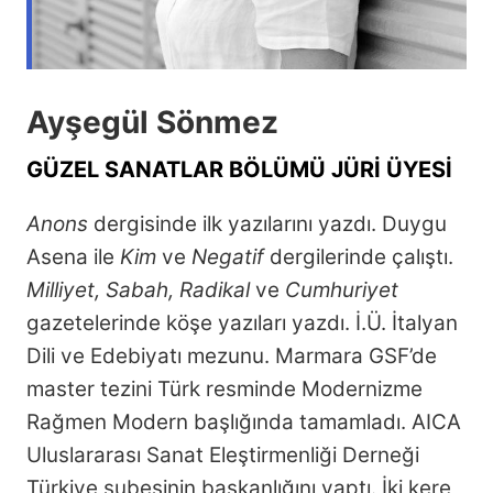
Ayşegül Sönmez
GÜZEL SANATLAR BÖLÜMÜ JÜRİ ÜYESİ
Anons
dergisinde ilk yazılarını yazdı. Duygu
Asena ile
Kim
ve
Negatif
dergilerinde çalıştı.
Milliyet, Sabah, Radikal
ve
Cumhuriyet
gazetelerinde köşe yazıları yazdı. İ.Ü. İtalyan
Dili ve Edebiyatı mezunu. Marmara GSF’de
master tezini Türk resminde Modernizme
Rağmen Modern başlığında tamamladı. AICA
Uluslararası Sanat Eleştirmenliği Derneği
Türkiye şubesinin başkanlığını yaptı. İki kere