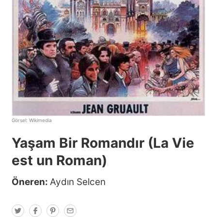
Görsel:
Wikimedia
Yaşam Bir Romandır (La Vie
est un Roman)
Öneren:
Aydın Selcen
T
F
P
E
w
a
i
m