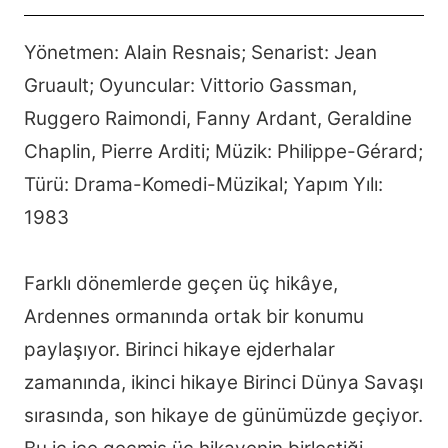
i
c
n
a
t
e
t
i
t
b
e
l
Yönetmen: Alain Resnais; Senarist: Jean
e
o
r
r
o
e
Gruault; Oyuncular: Vittorio Gassman,
k
s
t
Ruggero Raimondi, Fanny Ardant, Geraldine
Chaplin, Pierre Arditi; Müzik: Philippe-Gérard;
Türü: Drama-Komedi-Müzikal; Yapım Yılı:
1983
Farklı dönemlerde geçen üç hikâye,
Ardennes ormanında ortak bir konumu
paylaşıyor. Birinci hikaye ejderhalar
zamanında, ikinci hikaye Birinci Dünya Savaşı
sırasında, son hikaye de günümüzde geçiyor.