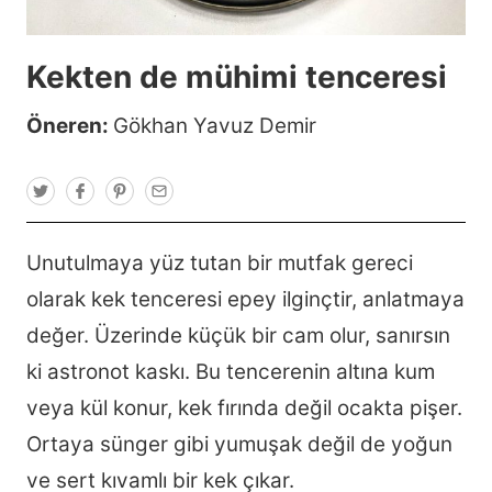
Kekten de mühimi tenceresi
Öneren:
Gökhan Yavuz Demir
T
F
P
E
w
a
i
m
i
c
n
a
t
e
t
i
t
b
e
l
Unutulmaya yüz tutan bir mutfak gereci
e
o
r
r
o
e
olarak kek tenceresi epey ilginçtir, anlatmaya
k
s
t
değer. Üzerinde küçük bir cam olur, sanırsın
ki astronot kaskı. Bu tencerenin altına kum
veya kül konur, kek fırında değil ocakta pişer.
Ortaya sünger gibi yumuşak değil de yoğun
ve sert kıvamlı bir kek çıkar.