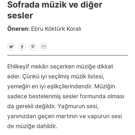
Sofrada müzik ve diğer
sesler
Öneren:
Ebru Köktürk Koralı
T
F
P
E
w
a
i
m
i
c
n
a
t
e
t
i
t
b
e
l
Ehlikeyif mekân seçerken müziğe dikkat
e
o
r
r
o
e
eder. Çünkü iyi seçilmiş müzik listesi,
k
s
t
yemeğin en iyi eşlikçilerindendir. Müziğin
sadece bestelenmiş sesler formunda olması
da gerekli değildir. Yağmurun sesi,
yanınızdan geçen martının ve vapurun sesi
de müziğe dahildir.