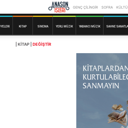
GENÇ ÇİLİNGİR
SOFRA
KÜLTÜ
ÜYELERI
KITAP
SINEMA
YERLI MÜZIK
YABANCI MÜZIK
SAHNE SANATLA
| KITAP |
DEĞİŞTİR