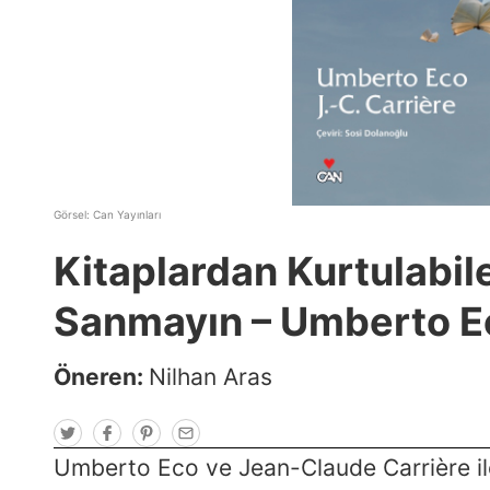
Görsel:
Can Yayınları
Kitaplardan Kurtulabil
Sanmayın – Umberto Eco
Öneren:
Nilhan Aras
T
F
P
E
w
a
i
m
i
c
n
a
Umberto Eco ve Jean-Claude Carrière ile k
t
e
t
i