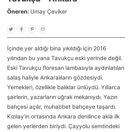
Öneren:
Umay Çeviker
T
F
P
E
w
a
i
m
i
c
n
a
t
e
t
i
t
b
e
l
İçinde yer aldığı bina yıkıldığı için 2016
e
o
r
r
o
e
yılından bu yana Tavukçu eski yerinde değil.
k
s
t
Eski Tavukçu floresan lambasıyla aydınlatılan
salaş haliyle Ankaralıların gözdesiydi.
Yemekleri, özellikle balıklar ünlüydü. Yıllarca
şairlerin, yazarların uğrak mekanıydı. Yazın
bahçesi açılır, muhabbet bahçeye taşardı.
Kızılay’ın ortasında Ankara denilince akla ilk
gelen yerlerden biriydi. Çayyolu semtindeki